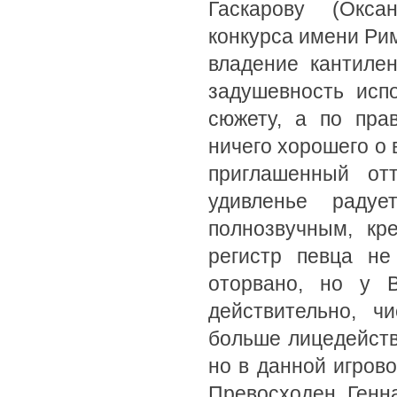
Гаскарову (Окса
конкурса имени Рим
владение кантилен
задушевность исп
сюжету, а по пра
ничего хорошего о 
приглашенный о
удивленье раду
полнозвучным, кр
регистр певца не
оторвано, но у 
действительно, ч
больше лицедейств
но в данной игрово
Превосходен Генн