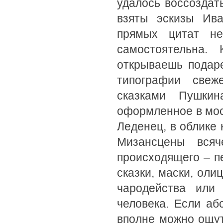
удалось воссоздат
взяты эскизы Ива
прямых цитат не
самостоятельна. 
открываешь подар
типографии свеж
сказками Пушки
оформленное в мос
Леденец, в облике
Мизансцены всяче
происходящего – п
сказки, маски, ол
чародейства или 
человека. Если аб
вполне можно ощут