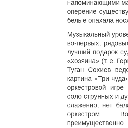
напоминающими ма
оперение существу
белые опахала нося
Музыкальный уровен
во-первых, рядовы
лучший подарок су
«хозяина» (т. е. Г
Туган Сохиев вед
картина «Три чуда
оркестровой игре
соло струнных и ду
слаженно, нет ба
оркестром. Во
преимущественно