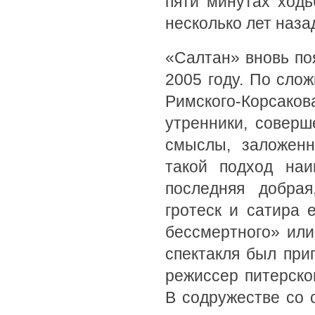
пяти минутах ход
несколько лет наза
«Салтан» вновь по
2005 году. По сло
Римского-Корсак
утренники, соверш
смыслы, заложенн
такой подход наи
последняя добрая
гротеск и сатира
бессмертного» или
спектакля был при
режиссер питерско
В содружестве со