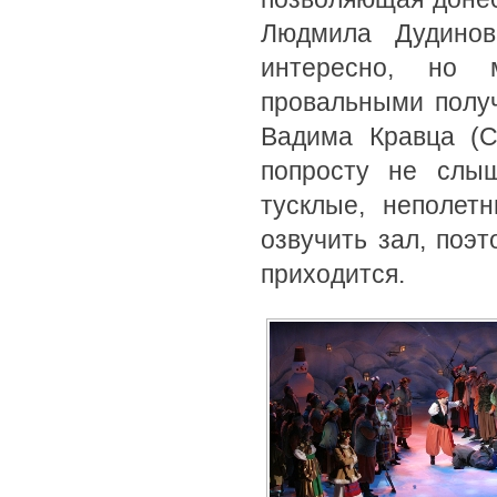
Людмила Дудинов
интересно, но 
провальными полу
Вадима Кравца (С
попросту не слы
тусклые, неполет
озвучить зал, поэ
приходится.