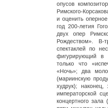
опусов композито
Римского-Корсаков
и оценить оперное
год 200-летия Гог
двух опер Римск
Рождеством». В-
спектаклей по не
фигурирующий в 
только что «испе
«Ночь»; два мол
(мариинскую прод
худрук); наконец
императорской сц
концертного зала 