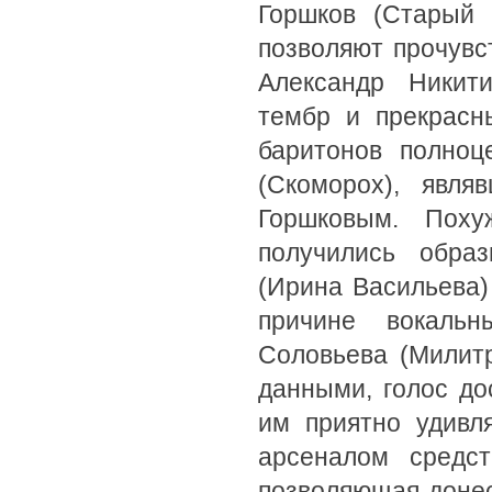
Горшков (Старый 
позволяют прочувс
Александр Никити
тембр и прекрасн
баритонов полноц
(Скоморох), явл
Горшковым. Пох
получились обра
(Ирина Васильева)
причине вокальн
Соловьева (Милит
данными, голос до
им приятно удивл
арсеналом средст
позволяющая донес