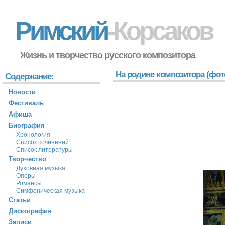
Римский
-Корсаков
Жизнь и творчество русского композитора
На родине композитора (фот
Содержание:
Новости
Фестиваль
Афиша
Биография
Хронология
Список сочинений
Список литературы
Творчество
Духовная музыка
Оперы
Романсы
Симфоническая музыка
Статьи
Дискография
Записи