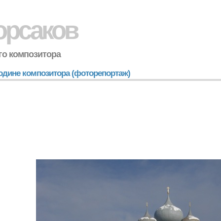
орсаков
го композитора
одине композитора (фоторепортаж)