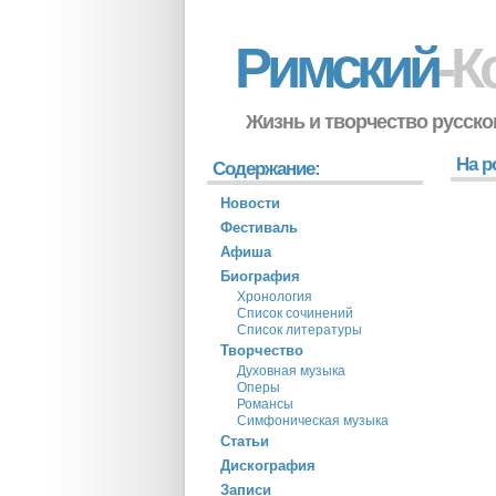
Римский
-К
Жизнь и творчество русско
На р
Содержание:
Новости
Фестиваль
Афиша
Биография
Хронология
Список сочинений
Список литературы
Творчество
Духовная музыка
Оперы
Романсы
Симфоническая музыка
Статьи
Дискография
Записи