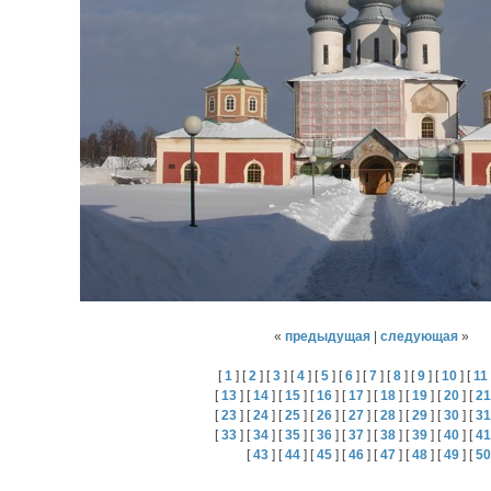
«
предыдущая
|
следующая
»
[
1
] [
2
] [
3
] [
4
] [
5
] [
6
] [
7
] [
8
] [
9
] [
10
] [
11
[
13
] [
14
] [
15
] [
16
] [
17
] [
18
] [
19
] [
20
] [
21
[
23
] [
24
] [
25
] [
26
] [
27
] [
28
] [
29
] [
30
] [
31
[
33
] [
34
] [
35
] [
36
] [
37
] [
38
] [
39
] [
40
] [
41
[
43
] [
44
] [
45
] [
46
] [
47
] [
48
] [
49
] [
50