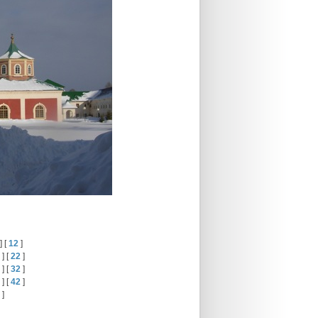
] [
12
]
] [
22
]
] [
32
]
] [
42
]
]